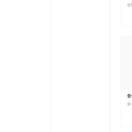
생
중
중수