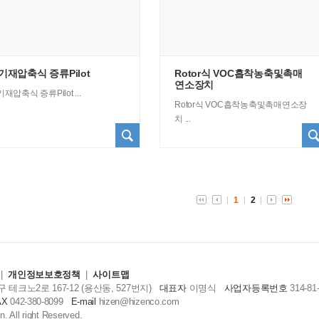
기재압축식 증류Pilot
Rotor식 VOC흡착농축및촉매
연소장치
재압축식 증류Pilot ...
Rotor식 VOC흡착농축및촉매연소장
치 ...
1
2
|
개인정보보호정책
|
사이트맵
테크노2로 167-12 (용산동, 527번지)
대표자
이명식
사업자등록번호
314-81
AX
042-380-8099
E-mail
hizen@hizenco.com
. All right Reserved.