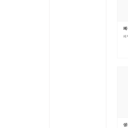
폐
폐부
생