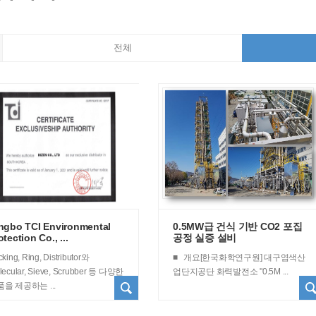
전체
ngbo TCI Environmental
0.5MW급 건식 기반 CO2 포집
otection Co., ...
공정 실증 설비
king, Ring, Distributor와
■ 개요[한국화학연구원] 대구염색산
lecular, Sieve, Scrubber 등 다양한
업단지공단 화력발전소 "0.5M ...
을 제공하는 ...