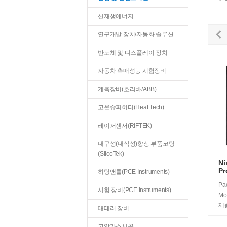
신재생에너지
연구개발 장치/자동화 솔루션
반도체 및 디스플레이 장치
자동차 촉매성능 시험장비
계측장비(호리바/ABB)
고온슈퍼히터(Heat Tech)
레이저센서(RIFTEK)
내구성(내식성)향상 부품코팅
(SilcoTek)
Ni
Pr
히팅맨틀(PCE Instruments)
Pac
시험 장비(PCE Instruments)
Mo
제품
대테러 장비
고압가스시공