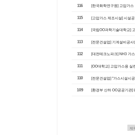
116
[한국화학연구원] 고압가스
115
[고압가스 제조시설] 시설공
114
[국립OO과학기술대학교] 
113
[전문건설업] 기계설비공사
112
[대전테크노파크] NH3 가
111
[OO대학교] 고압가스용 
110
[전문건설업] "가스시설시공
109
[환경부 산하 OO공공기관]