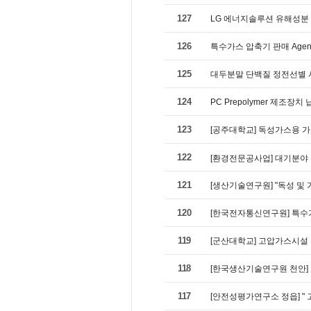
127
LG 에너지솔루션 유해성분
126
특수가스 압축기 판매 Agent 계
125
대두분말 단백질 정전선별 
124
PC Prepolymer 제조장치
123
[공주대학교] 독성가스용 
122
[환경전문공사업] 대기분야
121
[생산기술연구원] "독성 및
120
[한국전자통신연구원] 특수
119
[군산대학교] 고압가스시설
118
[한국생산기술연구원 천안]
117
[안전성평가연구소 정읍] "