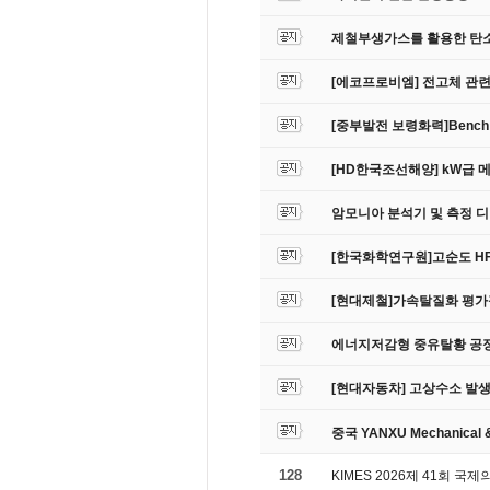
제철부생가스를 활용한 탄소
[에코프로비엠] 전고체 관
[중부발전 보령화력]Bench
[HD한국조선해양] kW급 
암모니아 분석기 및 측정 
[한국화학연구원]고순도 HF
[현대제철]가속탈질화 평가
에너지저감형 중유탈황 공정
[현대자동차] 고상수소 발
중국 YANXU Mechanical & 
128
KIMES 2026제 41회 