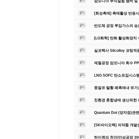
암모니아 부식실헙 챔버 및
[희성촉매] 촉매활성 반응
반도체 공정 투입가스의 승
[LG화학] 탄화 활성화장치
실코텍사 Silcolloy 코
제철공정 암모니아 회수 PP 
LNG SOFC 탄소포집시스템
중질유 탈황 폐촉매내 유가
친환경 혼합냉매 생산위한 
Quantum Dot (양자점)관
[SK바이오텍] 의약품 개발생
하이젠의 천안/안성공장 3