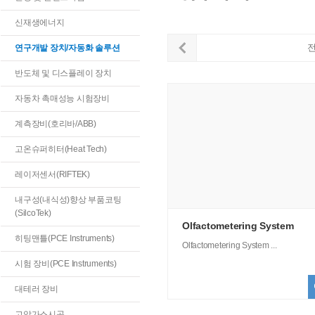
신재생에너지
연구개발 장치/자동화 솔루션
반도체 및 디스플레이 장치
자동차 촉매성능 시험장비
계측장비(호리바/ABB)
고온슈퍼히터(Heat Tech)
레이저센서(RIFTEK)
내구성(내식성)향상 부품코팅
(SilcoTek)
Olfactometering System
히팅맨틀(PCE Instruments)
Olfactometering System ...
시험 장비(PCE Instruments)
대테러 장비
고압가스시공