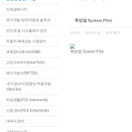
신재생에너지
연구개발 장치/자동화 솔루션
축방열 System Pilot
반도체 및 디스플레이 장치
관리자
조회
4979
|
2005.05.23
|
자동차 촉매성능 시험장비
축방열 System Pilot
계측장비(호리바/ABB)
고온슈퍼히터(Heat Tech)
레이저센서(RIFTEK)
내구성(내식성)향상 부품코팅
(SilcoTek)
히팅맨틀(PCE Instruments)
시험 장비(PCE Instruments)
대테러 장비
고압가스시공